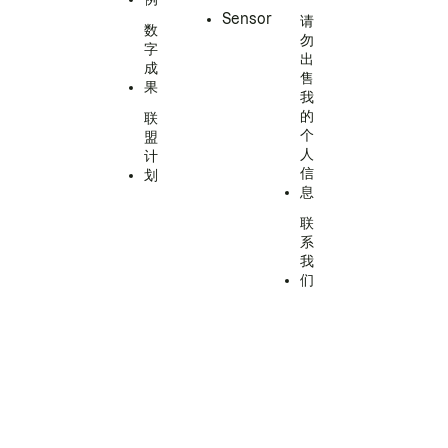
Sensor
请
数
勿
字
出
成
售
果
我
的
联
个
盟
人
计
信
划
息
联
系
我
们