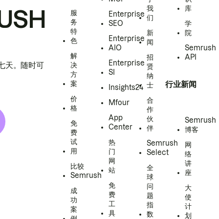
我
库
USH
服
Enterprise
们
务
SEO
学
特
新
院
Enterprise
色
闻
AIO
Semrush
解
招
API
Enterprise
h 七天。随时可
决
贤
SI
方
纳
案
行业新闻
士
Insights24
价
合
Mfour
格
作
App
伙
Semrush
免
Center
伴
博客
费
试
热
Semrush
网
用
门
Select
络
网
讲
比较
全
站
座
Semrush
球
免
问
大
成
费
题
使
功
工
指
计
案
具
数
划
例