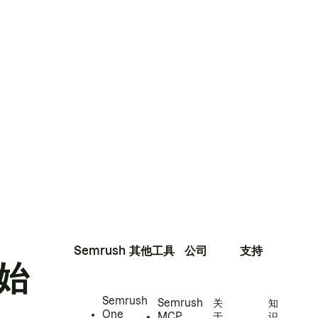
Semrush
其他工具
公司
支持
始
Semrush
Semrush
关
知
One
MCP
于
识