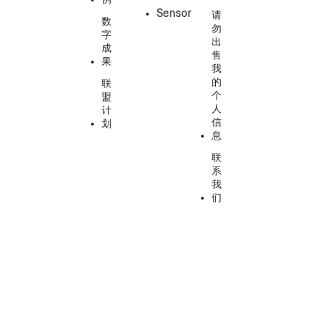
Sensor
请
数
勿
字
出
成
售
果
我
的
联
个
盟
人
计
信
划
息
联
系
我
们