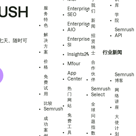
我
库
USH
服
Enterprise
们
务
SEO
学
特
新
院
Enterprise
色
闻
AIO
Semrush
解
招
API
Enterprise
h 七天。随时可
决
贤
SI
方
纳
案
行业新闻
士
Insights24
价
合
Mfour
格
作
App
伙
Semrush
免
Center
伴
博客
费
试
热
Semrush
网
用
门
Select
络
网
讲
比较
全
站
座
Semrush
球
免
问
大
成
费
题
使
功
工
指
计
案
具
数
划
例