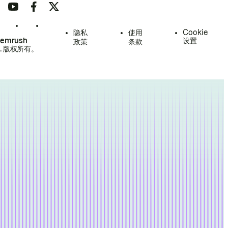
隐私
使用
Cookie
Semrush
设置
政策
条款
.
版权所有。