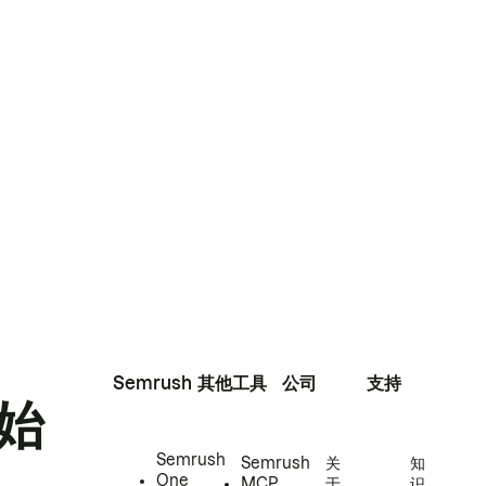
Semrush
其他工具
公司
支持
始
Semrush
Semrush
关
知
One
MCP
于
识