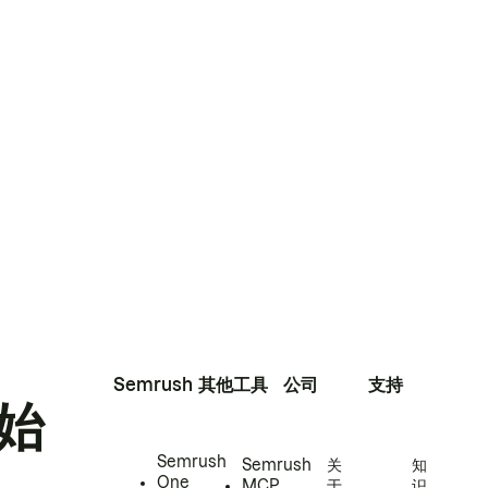
Semrush
其他工具
公司
支持
始
Semrush
Semrush
关
知
One
MCP
于
识