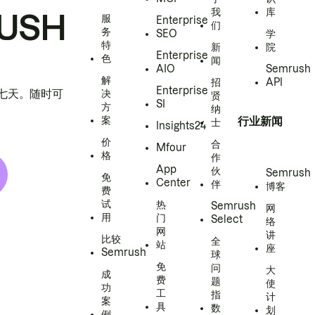
我
库
USH
服
Enterprise
们
务
SEO
学
特
新
院
Enterprise
色
闻
AIO
Semrush
解
招
API
Enterprise
h 七天。随时可
决
贤
SI
方
纳
案
行业新闻
士
Insights24
价
合
Mfour
格
作
App
伙
Semrush
免
Center
伴
博客
费
试
热
Semrush
网
用
门
Select
络
网
讲
比较
全
站
座
Semrush
球
免
问
大
成
费
题
使
功
工
指
计
案
具
数
划
例