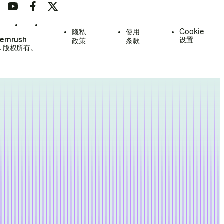
隐私
使用
Cookie
Semrush
设置
政策
条款
.
版权所有。