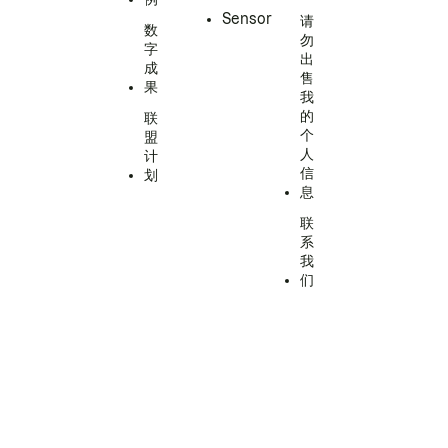
Sensor
请
数
勿
字
出
成
售
果
我
的
联
个
盟
人
计
信
划
息
联
系
我
们