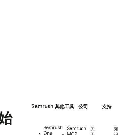
Semrush
其他工具
公司
支持
始
Semrush
Semrush
关
知
One
MCP
于
识