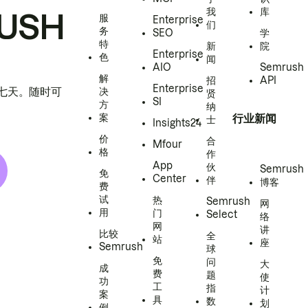
我
库
USH
服
Enterprise
们
务
SEO
学
特
新
院
Enterprise
色
闻
AIO
Semrush
解
招
API
Enterprise
h 七天。随时可
决
贤
SI
方
纳
案
行业新闻
士
Insights24
价
合
Mfour
格
作
App
伙
Semrush
免
Center
伴
博客
费
试
热
Semrush
网
用
门
Select
络
网
讲
比较
全
站
座
Semrush
球
免
问
大
成
费
题
使
功
工
指
计
案
具
数
划
例