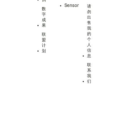
Sensor
请
数
勿
字
出
成
售
果
我
的
联
个
盟
人
计
信
划
息
联
系
我
们