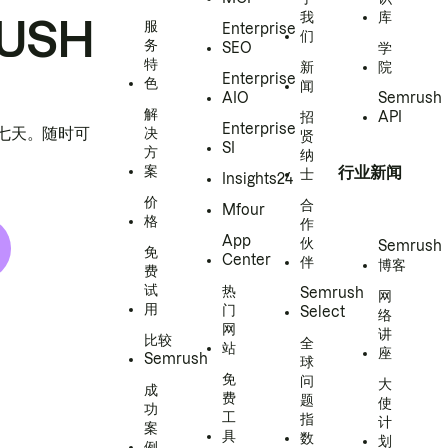
我
库
USH
服
Enterprise
们
务
SEO
学
特
新
院
Enterprise
色
闻
AIO
Semrush
解
招
API
Enterprise
h 七天。随时可
决
贤
SI
方
纳
案
行业新闻
士
Insights24
价
合
Mfour
格
作
App
伙
Semrush
免
Center
伴
博客
费
试
热
Semrush
网
用
门
Select
络
网
讲
比较
全
站
座
Semrush
球
免
问
大
成
费
题
使
功
工
指
计
案
具
数
划
例