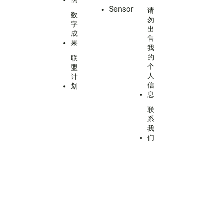
Sensor
请
数
勿
字
出
成
售
果
我
的
联
个
盟
人
计
信
划
息
联
系
我
们