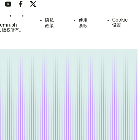
隐私
使用
Cookie
Semrush
设置
政策
条款
.
版权所有。