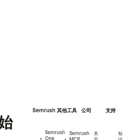
Semrush
其他工具
公司
支持
始
Semrush
Semrush
关
知
One
MCP
于
识