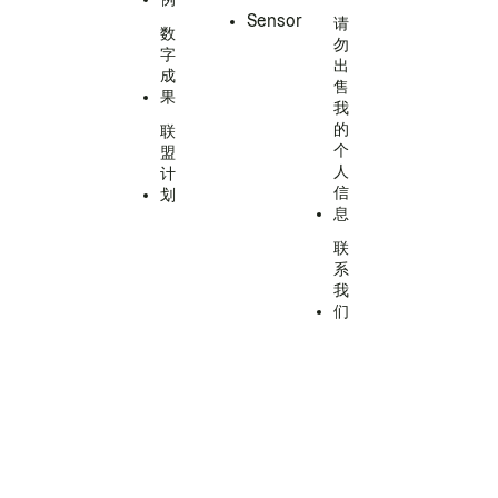
Sensor
请
数
勿
字
出
成
售
果
我
的
联
个
盟
人
计
信
划
息
联
系
我
们