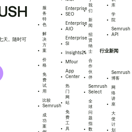
我
库
USH
服
Enterprise
们
务
SEO
学
特
新
院
Enterprise
色
闻
AIO
Semrush
解
招
API
Enterprise
h 七天。随时可
决
贤
SI
方
纳
案
行业新闻
士
Insights24
价
合
Mfour
格
作
App
伙
Semrush
免
Center
伴
博客
费
试
热
Semrush
网
用
门
Select
络
网
讲
比较
全
站
座
Semrush
球
免
问
大
成
费
题
使
功
工
指
计
案
具
数
划
例