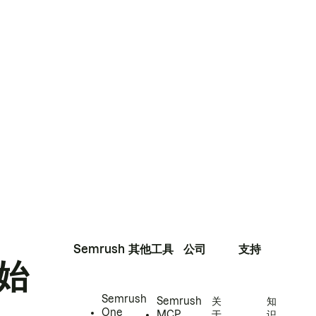
Semrush
其他工具
公司
支持
始
Semrush
Semrush
关
知
One
MCP
于
识