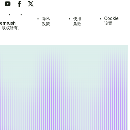
隐私
使用
Cookie
Semrush
设置
政策
条款
.
版权所有。