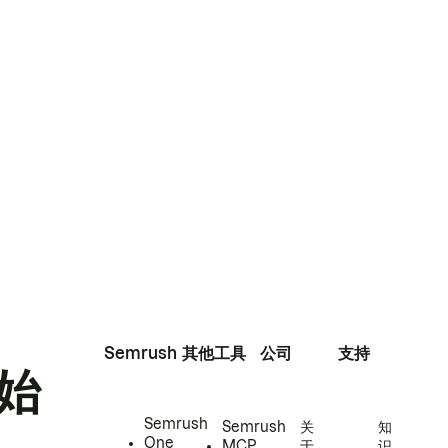
Semrush
其他工具
公司
支持
始
Semrush
Semrush
关
知
One
MCP
于
识