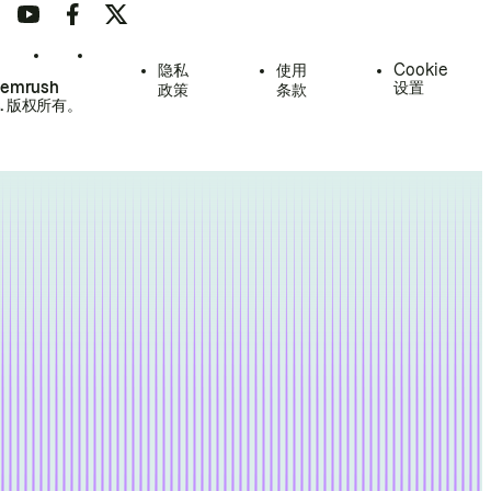
隐私
使用
Cookie
Semrush
设置
政策
条款
.
版权所有。