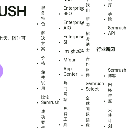
我
库
USH
服
Enterprise
们
务
SEO
学
特
新
院
Enterprise
色
闻
AIO
Semrush
解
招
API
Enterprise
h 七天。随时可
决
贤
SI
方
纳
案
行业新闻
士
Insights24
价
合
Mfour
格
作
App
伙
Semrush
免
Center
伴
博客
费
试
热
Semrush
网
用
门
Select
络
网
讲
比较
全
站
座
Semrush
球
免
问
大
成
费
题
使
功
工
指
计
案
具
数
划
例