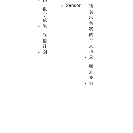
Sensor
请
数
勿
字
出
成
售
果
我
的
联
个
盟
人
计
信
划
息
联
系
我
们