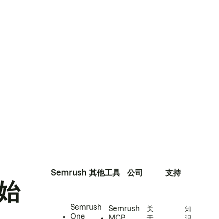
Semrush
其他工具
公司
支持
始
Semrush
Semrush
关
知
One
MCP
于
识