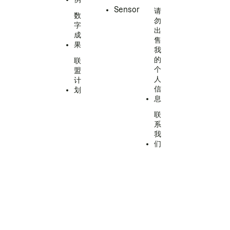
Sensor
请
数
勿
字
出
成
售
果
我
的
联
个
盟
人
计
信
划
息
联
系
我
们