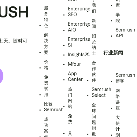
我
库
USH
服
Enterprise
们
务
SEO
学
特
新
院
Enterprise
色
闻
AIO
Semrush
解
招
API
Enterprise
h 七天。随时可
决
贤
SI
方
纳
案
行业新闻
士
Insights24
价
合
Mfour
格
作
App
伙
Semrush
免
Center
伴
博客
费
试
热
Semrush
网
用
门
Select
络
网
讲
比较
全
站
座
Semrush
球
免
问
大
成
费
题
使
功
工
指
计
案
具
数
划
例