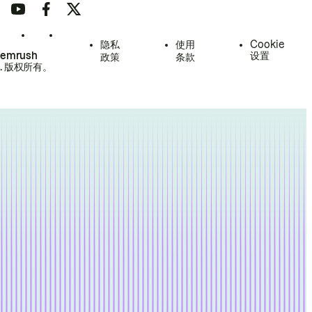
隐私
使用
Cookie
Semrush
设置
政策
条款
.
版权所有。