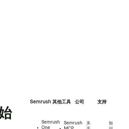
Semrush
其他工具
公司
支持
始
Semrush
Semrush
关
知
One
MCP
于
识