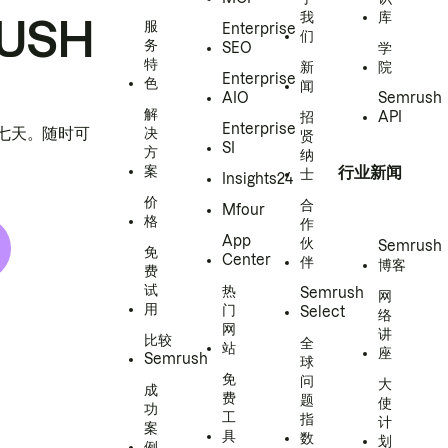
我
库
USH
服
Enterprise
们
务
SEO
学
特
新
院
Enterprise
色
闻
AIO
Semrush
解
招
API
Enterprise
h 七天。随时可
决
贤
SI
方
纳
案
行业新闻
士
Insights24
价
合
Mfour
格
作
App
伙
Semrush
免
Center
伴
博客
费
试
热
Semrush
网
用
门
Select
络
网
讲
比较
全
站
座
Semrush
球
免
问
大
成
费
题
使
功
工
指
计
案
具
数
划
例