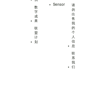
Sensor
请
数
勿
字
出
成
售
果
我
的
联
个
盟
人
计
信
划
息
联
系
我
们