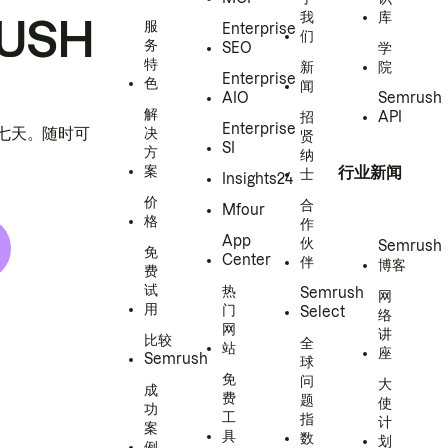
我
库
USH
服
Enterprise
们
务
SEO
学
特
新
院
Enterprise
色
闻
AIO
Semrush
解
招
API
Enterprise
h 七天。随时可
决
贤
SI
方
纳
案
行业新闻
士
Insights24
价
合
Mfour
格
作
App
伙
Semrush
免
Center
伴
博客
费
试
热
Semrush
网
用
门
Select
络
网
讲
比较
全
站
座
Semrush
球
免
问
大
成
费
题
使
功
工
指
计
案
具
数
划
例