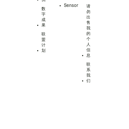
Sensor
请
数
勿
字
出
成
售
果
我
的
联
个
盟
人
计
信
划
息
联
系
我
们