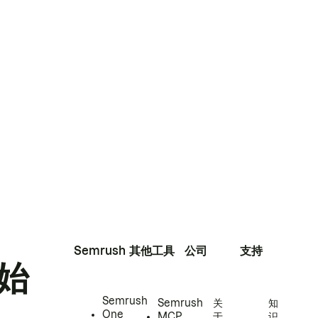
Semrush
其他工具
公司
支持
始
Semrush
Semrush
关
知
One
MCP
于
识