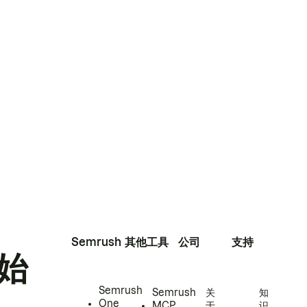
Semrush
其他工具
公司
支持
始
Semrush
Semrush
关
知
One
MCP
于
识