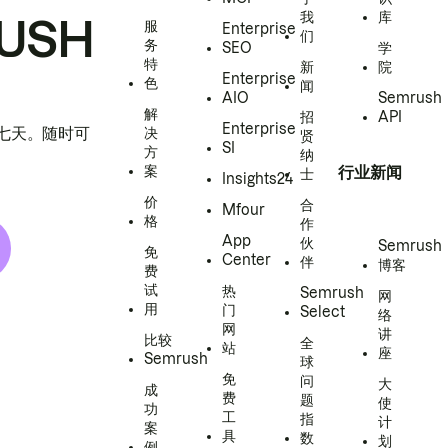
我
库
USH
服
Enterprise
们
务
SEO
学
特
新
院
Enterprise
色
闻
AIO
Semrush
解
招
API
Enterprise
h 七天。随时可
决
贤
SI
方
纳
案
行业新闻
士
Insights24
价
合
Mfour
格
作
App
伙
Semrush
免
Center
伴
博客
费
试
热
Semrush
网
用
门
Select
络
网
讲
比较
全
站
座
Semrush
球
免
问
大
成
费
题
使
功
工
指
计
案
具
数
划
例