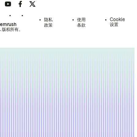
隐私
使用
Cookie
Semrush
设置
政策
条款
.
版权所有。