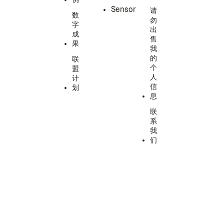
Sensor
请
数
勿
字
出
成
售
果
我
的
联
个
盟
人
计
信
划
息
联
系
我
们