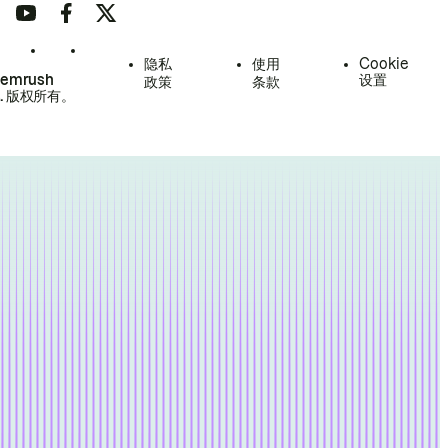
隐私
使用
Cookie
Semrush
设置
政策
条款
.
版权所有。