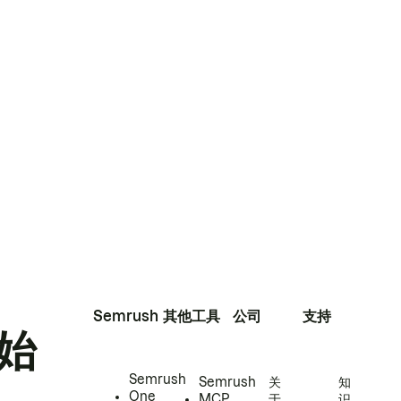
Semrush
其他工具
公司
支持
始
Semrush
Semrush
关
知
One
MCP
于
识