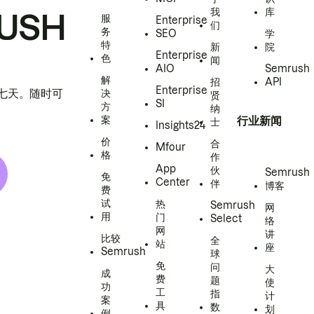
我
库
USH
服
Enterprise
们
务
SEO
学
特
新
院
Enterprise
色
闻
AIO
Semrush
解
招
API
Enterprise
h 七天。随时可
决
贤
SI
方
纳
案
行业新闻
士
Insights24
价
合
Mfour
格
作
App
伙
Semrush
免
Center
伴
博客
费
试
热
Semrush
网
用
门
Select
络
网
讲
比较
全
站
座
Semrush
球
免
问
大
成
费
题
使
功
工
指
计
案
具
数
划
例