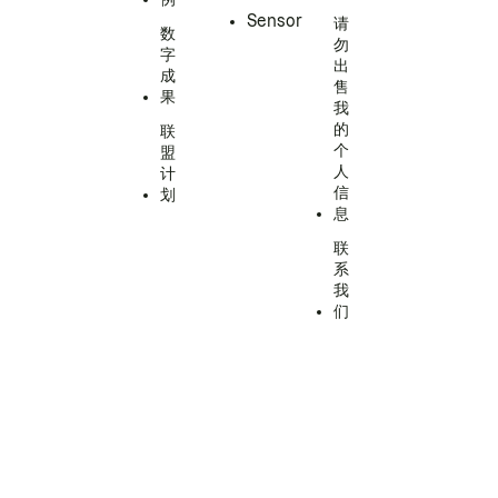
Sensor
请
数
勿
字
出
成
售
果
我
的
联
个
盟
人
计
信
划
息
联
系
我
们