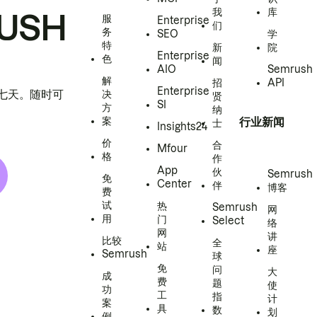
我
库
USH
服
Enterprise
们
务
SEO
学
特
新
院
Enterprise
色
闻
AIO
Semrush
解
招
API
Enterprise
h 七天。随时可
决
贤
SI
方
纳
案
行业新闻
士
Insights24
价
合
Mfour
格
作
App
伙
Semrush
免
Center
伴
博客
费
试
热
Semrush
网
用
门
Select
络
网
讲
比较
全
站
座
Semrush
球
免
问
大
成
费
题
使
功
工
指
计
案
具
数
划
例