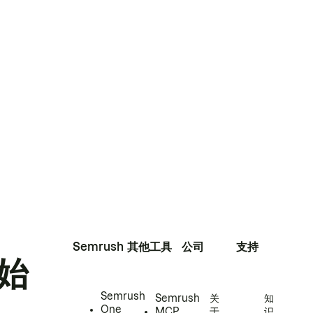
Semrush
其他工具
公司
支持
始
Semrush
Semrush
关
知
One
MCP
于
识