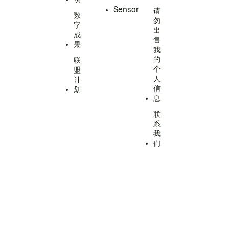
Sensor
请
数
勿
字
出
成
售
果
我
的
联
个
盟
人
计
信
划
息
联
系
我
们