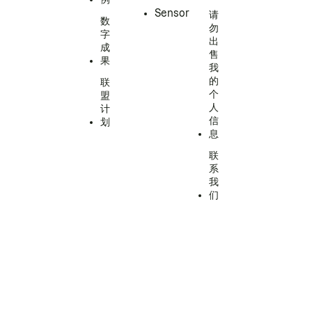
Sensor
请
数
勿
字
出
成
售
果
我
的
联
个
盟
人
计
信
划
息
联
系
我
们