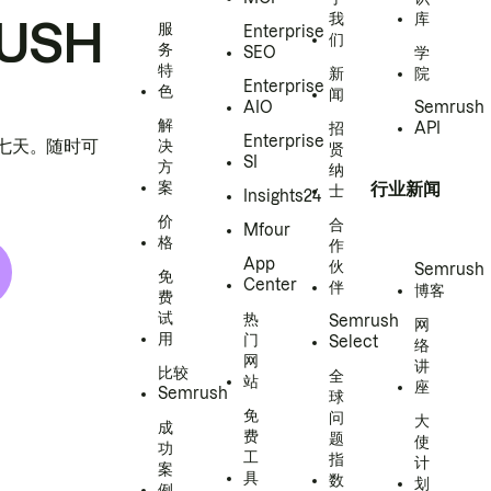
我
库
USH
服
Enterprise
们
务
SEO
学
特
新
院
Enterprise
色
闻
AIO
Semrush
解
招
API
Enterprise
h 七天。随时可
决
贤
SI
方
纳
案
行业新闻
士
Insights24
价
合
Mfour
格
作
App
伙
Semrush
免
Center
伴
博客
费
试
热
Semrush
网
用
门
Select
络
网
讲
比较
全
站
座
Semrush
球
免
问
大
成
费
题
使
功
工
指
计
案
具
数
划
例