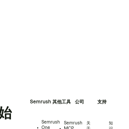
Semrush
其他工具
公司
支持
始
Semrush
Semrush
关
知
One
MCP
于
识