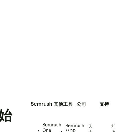
Semrush
其他工具
公司
支持
始
Semrush
Semrush
关
知
One
MCP
于
识