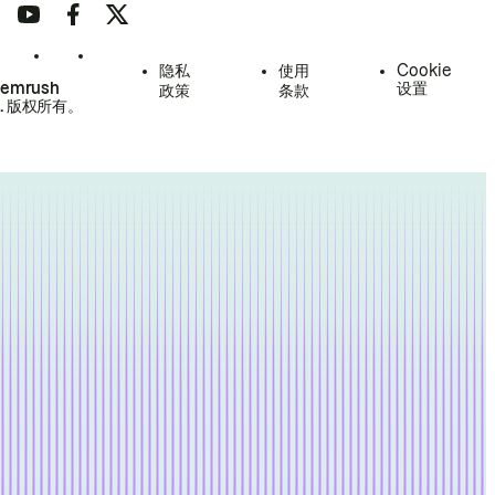
隐私
使用
Cookie
Semrush
设置
政策
条款
.
版权所有。