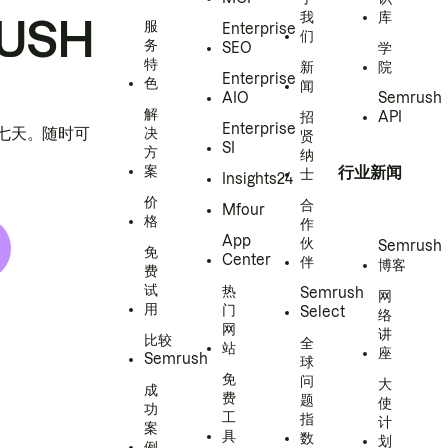
我
库
USH
服
Enterprise
们
务
SEO
学
特
新
院
Enterprise
色
闻
AIO
Semrush
解
招
API
Enterprise
h 七天。随时可
决
贤
SI
方
纳
案
行业新闻
士
Insights24
价
合
Mfour
格
作
App
伙
Semrush
免
Center
伴
博客
费
试
热
Semrush
网
用
门
Select
络
网
讲
比较
全
站
座
Semrush
球
免
问
大
成
费
题
使
功
工
指
计
案
具
数
划
例