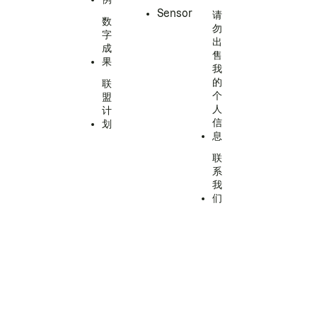
Sensor
请
数
勿
字
出
成
售
果
我
的
联
个
盟
人
计
信
划
息
联
系
我
们