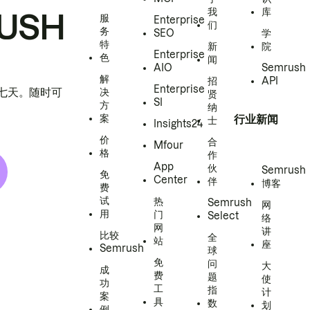
我
库
USH
服
Enterprise
们
务
SEO
学
特
新
院
Enterprise
色
闻
AIO
Semrush
解
招
API
Enterprise
h 七天。随时可
决
贤
SI
方
纳
案
行业新闻
士
Insights24
价
合
Mfour
格
作
App
伙
Semrush
免
Center
伴
博客
费
试
热
Semrush
网
用
门
Select
络
网
讲
比较
全
站
座
Semrush
球
免
问
大
成
费
题
使
功
工
指
计
案
具
数
划
例