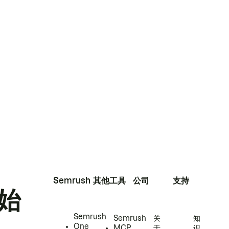
Semrush
其他工具
公司
支持
始
Semrush
Semrush
关
知
One
MCP
于
识