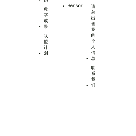
Sensor
请
数
勿
字
出
成
售
果
我
的
联
个
盟
人
计
信
划
息
联
系
我
们