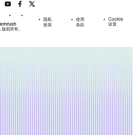
隐私
使用
Cookie
Semrush
设置
政策
条款
.
版权所有。