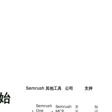
Semrush
其他工具
公司
支持
始
Semrush
Semrush
关
知
One
MCP
于
识