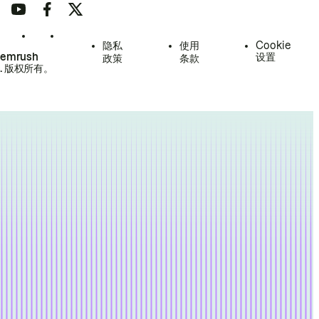
隐私
使用
Cookie
Semrush
设置
政策
条款
.
版权所有。