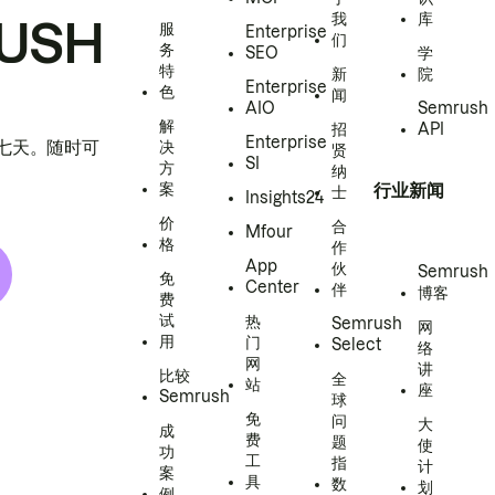
我
库
USH
服
Enterprise
们
务
SEO
学
特
新
院
Enterprise
色
闻
AIO
Semrush
解
招
API
Enterprise
h 七天。随时可
决
贤
SI
方
纳
案
行业新闻
士
Insights24
价
合
Mfour
格
作
App
伙
Semrush
免
Center
伴
博客
费
试
热
Semrush
网
用
门
Select
络
网
讲
比较
全
站
座
Semrush
球
免
问
大
成
费
题
使
功
工
指
计
案
具
数
划
例