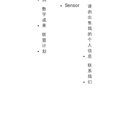
Sensor
请
数
勿
字
出
成
售
果
我
的
联
个
盟
人
计
信
划
息
联
系
我
们