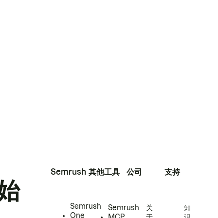
Semrush
其他工具
公司
支持
始
Semrush
Semrush
关
知
One
MCP
于
识