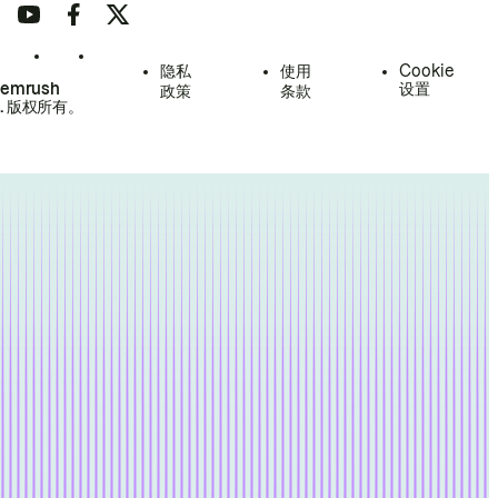
隐私
使用
Cookie
Semrush
设置
政策
条款
.
版权所有。