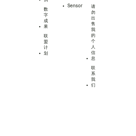
Sensor
请
数
勿
字
出
成
售
果
我
的
联
个
盟
人
计
信
划
息
联
系
我
们