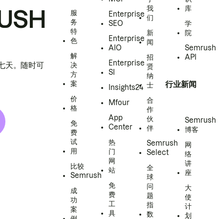
我
库
USH
服
Enterprise
们
务
SEO
学
特
新
院
Enterprise
色
闻
AIO
Semrush
解
招
API
Enterprise
h 七天。随时可
决
贤
SI
方
纳
案
行业新闻
士
Insights24
价
合
Mfour
格
作
App
伙
Semrush
免
Center
伴
博客
费
试
热
Semrush
网
用
门
Select
络
网
讲
比较
全
站
座
Semrush
球
免
问
大
成
费
题
使
功
工
指
计
案
具
数
划
例