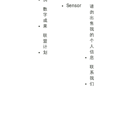
Sensor
请
数
勿
字
出
成
售
果
我
的
联
个
盟
人
计
信
划
息
联
系
我
们