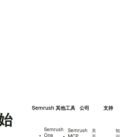
Semrush
其他工具
公司
支持
始
Semrush
Semrush
关
知
One
MCP
于
识