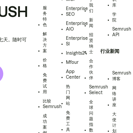
我
库
USH
服
Enterprise
们
务
SEO
学
特
新
院
Enterprise
色
闻
AIO
Semrush
解
招
API
Enterprise
h 七天。随时可
决
贤
SI
方
纳
案
行业新闻
士
Insights24
价
合
Mfour
格
作
App
伙
Semrush
免
Center
伴
博客
费
试
热
Semrush
网
用
门
Select
络
网
讲
比较
全
站
座
Semrush
球
免
问
大
成
费
题
使
功
工
指
计
案
具
数
划
例