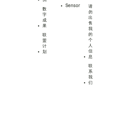
Sensor
请
数
勿
字
出
成
售
果
我
的
联
个
盟
人
计
信
划
息
联
系
我
们