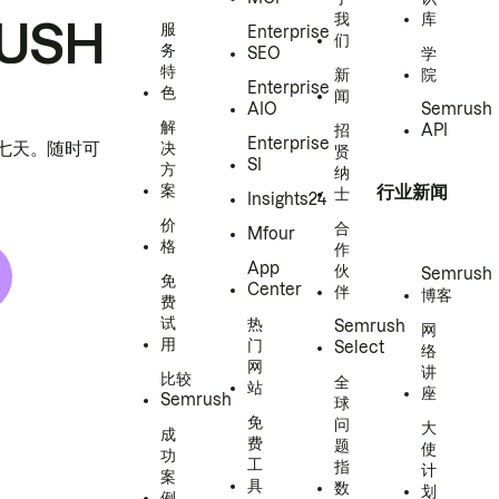
我
库
USH
服
Enterprise
们
务
SEO
学
特
新
院
Enterprise
色
闻
AIO
Semrush
解
招
API
Enterprise
h 七天。随时可
决
贤
SI
方
纳
案
行业新闻
士
Insights24
价
合
Mfour
格
作
App
伙
Semrush
免
Center
伴
博客
费
试
热
Semrush
网
用
门
Select
络
网
讲
比较
全
站
座
Semrush
球
免
问
大
成
费
题
使
功
工
指
计
案
具
数
划
例