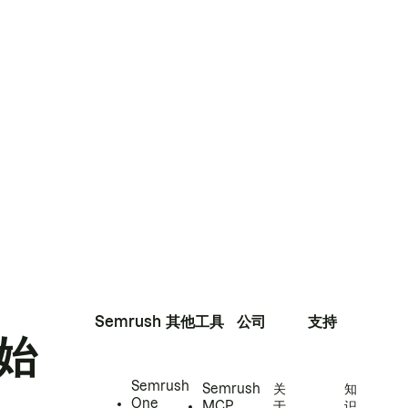
Semrush
其他工具
公司
支持
始
Semrush
Semrush
关
知
One
MCP
于
识