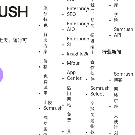
我
库
USH
服
Enterprise
们
务
SEO
学
特
新
院
Enterprise
色
闻
AIO
Semrush
解
招
API
Enterprise
h 七天。随时可
决
贤
SI
方
纳
案
行业新闻
士
Insights24
价
合
Mfour
格
作
App
伙
Semrush
免
Center
伴
博客
费
试
热
Semrush
网
用
门
Select
络
网
讲
比较
全
站
座
Semrush
球
免
问
大
成
费
题
使
功
工
指
计
案
具
数
划
例