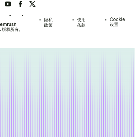
隐私
使用
Cookie
Semrush
设置
政策
条款
.
版权所有。