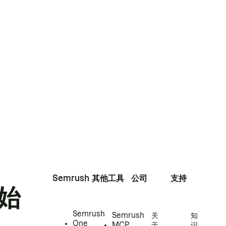
Semrush
其他工具
公司
支持
始
Semrush
Semrush
关
知
One
MCP
于
识