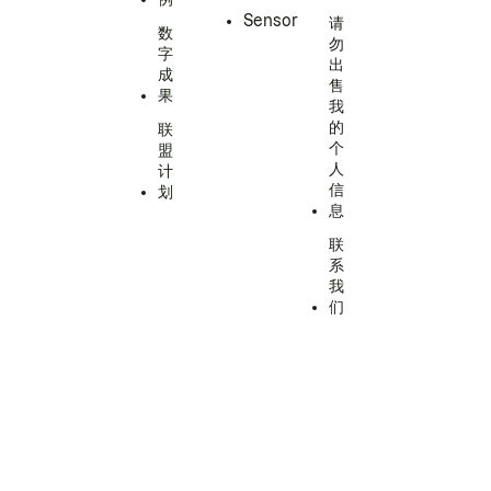
Sensor
请
数
勿
字
出
成
售
果
我
的
联
个
盟
人
计
信
划
息
联
系
我
们