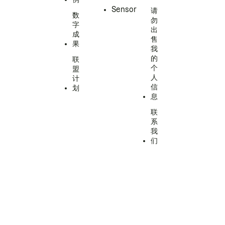
Sensor
请
数
勿
字
出
成
售
果
我
的
联
个
盟
人
计
信
划
息
联
系
我
们