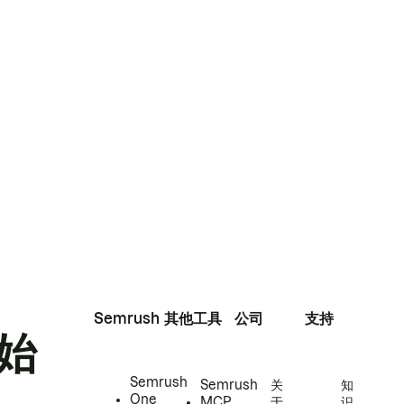
Semrush
其他工具
公司
支持
始
Semrush
Semrush
关
知
One
MCP
于
识