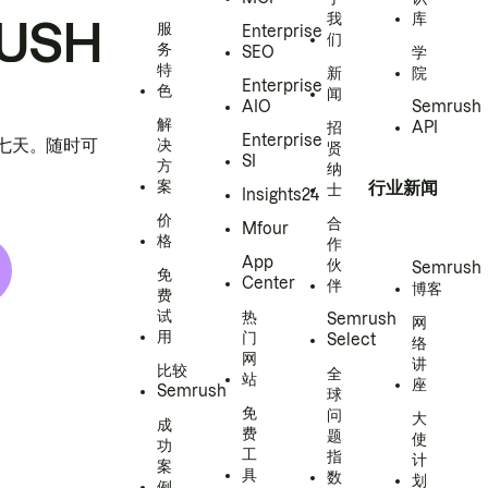
我
库
USH
服
Enterprise
们
务
SEO
学
特
新
院
Enterprise
色
闻
AIO
Semrush
解
招
API
Enterprise
h 七天。随时可
决
贤
SI
方
纳
案
行业新闻
士
Insights24
价
合
Mfour
格
作
App
伙
Semrush
免
Center
伴
博客
费
试
热
Semrush
网
用
门
Select
络
网
讲
比较
全
站
座
Semrush
球
免
问
大
成
费
题
使
功
工
指
计
案
具
数
划
例