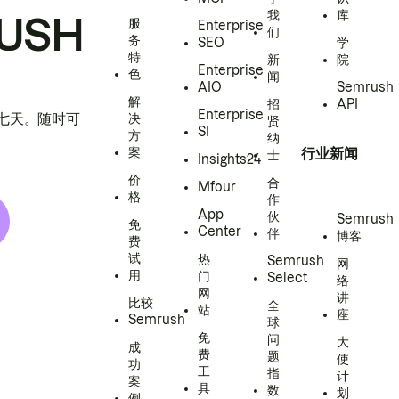
我
库
USH
服
Enterprise
们
务
SEO
学
特
新
院
Enterprise
色
闻
AIO
Semrush
解
招
API
Enterprise
h 七天。随时可
决
贤
SI
方
纳
案
行业新闻
士
Insights24
价
合
Mfour
格
作
App
伙
Semrush
免
Center
伴
博客
费
试
热
Semrush
网
用
门
Select
络
网
讲
比较
全
站
座
Semrush
球
免
问
大
成
费
题
使
功
工
指
计
案
具
数
划
例