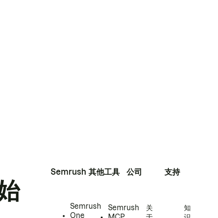
Semrush
其他工具
公司
支持
始
Semrush
Semrush
关
知
One
MCP
于
识