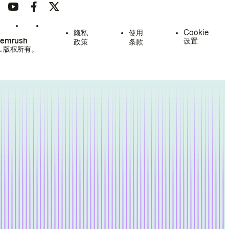
隐私
使用
Cookie
Semrush
设置
政策
条款
.
版权所有。