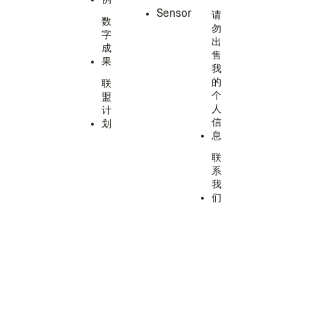
Sensor
请
数
勿
字
出
成
售
果
我
的
联
个
盟
人
计
信
划
息
联
系
我
们