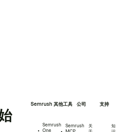
Semrush
其他工具
公司
支持
始
Semrush
Semrush
关
知
One
MCP
于
识