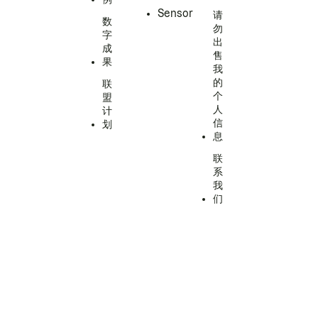
Sensor
请
数
勿
字
出
成
售
果
我
的
联
个
盟
人
计
信
划
息
联
系
我
们