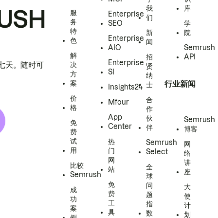
我
库
USH
服
Enterprise
们
务
SEO
学
特
新
院
Enterprise
色
闻
AIO
Semrush
解
招
API
Enterprise
h 七天。随时可
决
贤
SI
方
纳
案
行业新闻
士
Insights24
价
合
Mfour
格
作
App
伙
Semrush
免
Center
伴
博客
费
试
热
Semrush
网
用
门
Select
络
网
讲
比较
全
站
座
Semrush
球
免
问
大
成
费
题
使
功
工
指
计
案
具
数
划
例