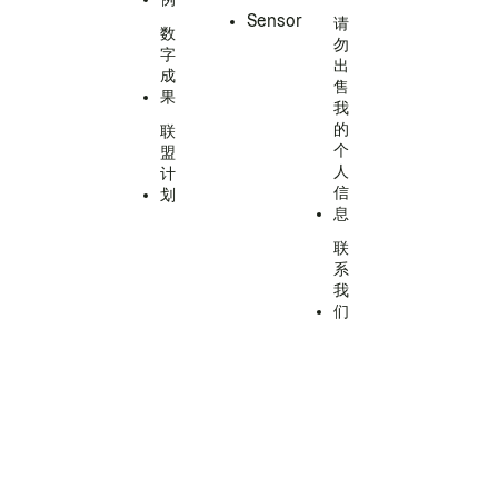
Sensor
请
数
勿
字
出
成
售
果
我
的
联
个
盟
人
计
信
划
息
联
系
我
们