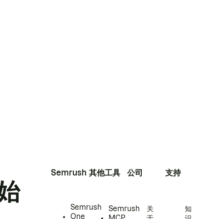
Semrush
其他工具
公司
支持
始
Semrush
Semrush
关
知
One
MCP
于
识