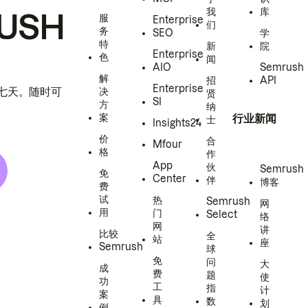
我
库
USH
服
Enterprise
们
务
SEO
学
特
新
院
Enterprise
色
闻
AIO
Semrush
解
招
API
Enterprise
h 七天。随时可
决
贤
SI
方
纳
案
行业新闻
士
Insights24
价
合
Mfour
格
作
App
伙
Semrush
免
Center
伴
博客
费
试
热
Semrush
网
用
门
Select
络
网
讲
比较
全
站
座
Semrush
球
免
问
大
成
费
题
使
功
工
指
计
案
具
数
划
例