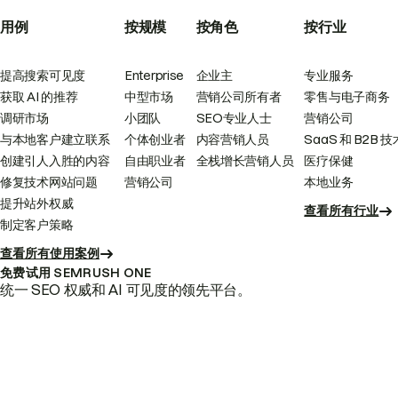
用例
按规模
按角色
按行业
提高搜索可见度
Enterprise
企业主
专业服务
获取 AI 的推荐
中型市场
营销公司所有者
零售与电子商务
调研市场
小团队
SEO专业人士
营销公司
与本地客户建立联系
个体创业者
内容营销人员
SaaS 和 B2B 技
创建引人入胜的内容
自由职业者
全栈增长营销人员
医疗保健
修复技术网站问题
营销公司
本地业务
提升站外权威
查看所有行业
制定客户策略
查看所有使用案例
免费试用 SEMRUSH ONE
统一 SEO 权威和 AI 可见度的领先平台。