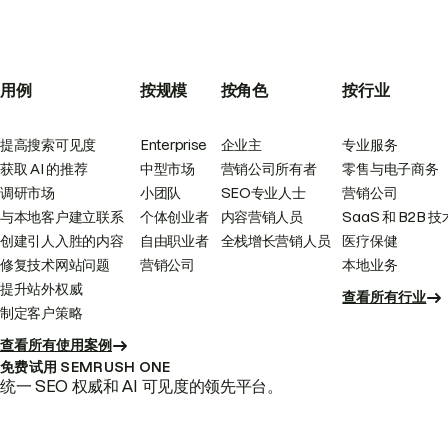
用例
按规模
按角色
按行业
提高搜索可见度
Enterprise
企业主
专业服务
获取 AI 的推荐
中型市场
营销公司所有者
零售与电子商务
调研市场
小团队
SEO专业人士
营销公司
与本地客户建立联系
个体创业者
内容营销人员
SaaS 和 B2B 技
创建引人入胜的内容
自由职业者
全栈增长营销人员
医疗保健
修复技术网站问题
营销公司
本地业务
提升站外权威
查看所有行业
制定客户策略
查看所有使用案例
免费试用 SEMRUSH ONE
统一 SEO 权威和 AI 可见度的领先平台。