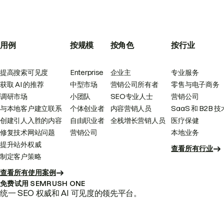
用例
按规模
按角色
按行业
提高搜索可见度
Enterprise
企业主
专业服务
获取 AI 的推荐
中型市场
营销公司所有者
零售与电子商务
调研市场
小团队
SEO专业人士
营销公司
与本地客户建立联系
个体创业者
内容营销人员
SaaS 和 B2B 技
创建引人入胜的内容
自由职业者
全栈增长营销人员
医疗保健
修复技术网站问题
营销公司
本地业务
提升站外权威
查看所有行业
制定客户策略
查看所有使用案例
免费试用 SEMRUSH ONE
统一 SEO 权威和 AI 可见度的领先平台。