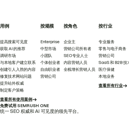
用例
按规模
按角色
按行业
提高搜索可见度
Enterprise
企业主
专业服务
获取 AI 的推荐
中型市场
营销公司所有者
零售与电子商务
调研市场
小团队
SEO专业人士
营销公司
与本地客户建立联系
个体创业者
内容营销人员
SaaS 和 B2B 技
创建引人入胜的内容
自由职业者
全栈增长营销人员
医疗保健
修复技术网站问题
营销公司
本地业务
提升站外权威
查看所有行业
制定客户策略
查看所有使用案例
免费试用 SEMRUSH ONE
统一 SEO 权威和 AI 可见度的领先平台。