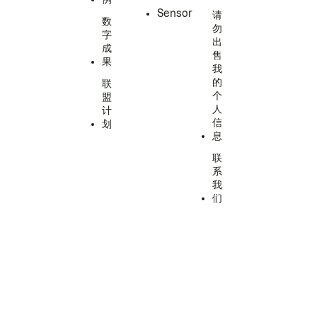
Sensor
请
数
勿
字
出
成
售
果
我
的
联
个
盟
人
计
信
划
息
联
系
我
们