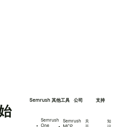
Semrush
其他工具
公司
支持
始
Semrush
Semrush
关
知
One
MCP
于
识