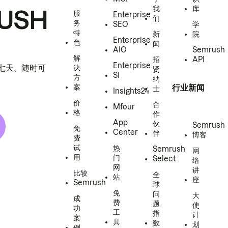
我
库
USH
服
Enterprise
们
务
SEO
学
特
新
院
Enterprise
色
闻
AIO
Semrush
解
招
API
Enterprise
h 七天。随时可
决
贤
SI
方
纳
案
行业新闻
士
Insights24
价
合
Mfour
格
作
App
伙
Semrush
免
Center
伴
博客
费
试
热
Semrush
网
用
门
Select
络
网
讲
比较
全
站
座
Semrush
球
免
问
大
成
费
题
使
功
工
指
计
案
具
数
划
例