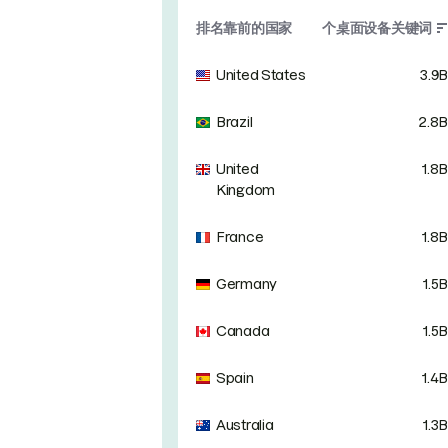
排名靠前的国家
个桌面设备关键词
United States
3.9B
Brazil
2.8B
United
1.8B
Kingdom
France
1.8B
Germany
1.5B
Canada
1.5B
Spain
1.4B
Australia
1.3B