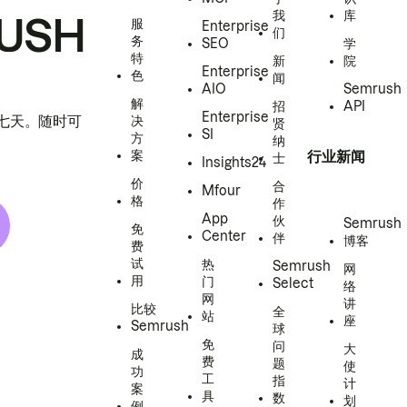
我
库
USH
服
Enterprise
们
务
SEO
学
特
新
院
Enterprise
色
闻
AIO
Semrush
解
招
API
Enterprise
h 七天。随时可
决
贤
SI
方
纳
案
行业新闻
士
Insights24
价
合
Mfour
格
作
App
伙
Semrush
免
Center
伴
博客
费
试
热
Semrush
网
用
门
Select
络
网
讲
比较
全
站
座
Semrush
球
免
问
大
成
费
题
使
功
工
指
计
案
具
数
划
例