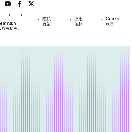
隐私
使用
Cookie
Semrush
设置
政策
条款
.
版权所有。