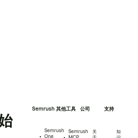
Semrush
其他工具
公司
支持
始
Semrush
Semrush
关
知
One
MCP
于
识