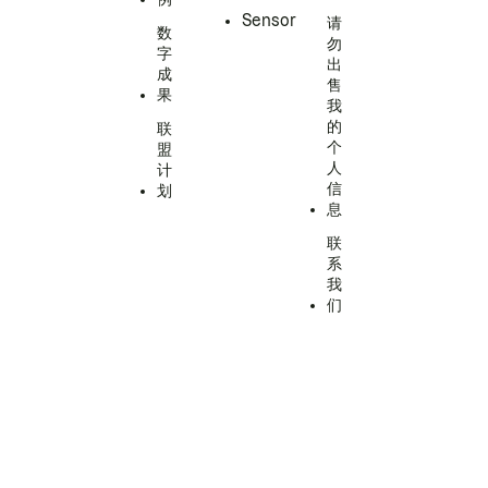
Sensor
请
数
勿
字
出
成
售
果
我
的
联
个
盟
人
计
信
划
息
联
系
我
们