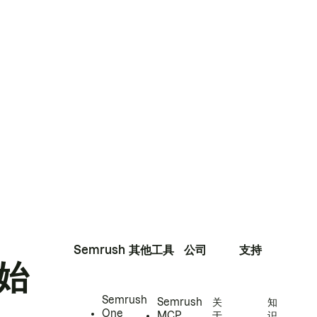
Semrush
其他工具
公司
支持
始
Semrush
Semrush
关
知
One
MCP
于
识