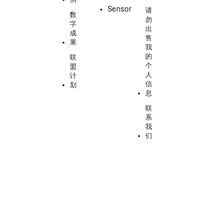
Sensor
请
数
勿
字
出
成
售
果
我
的
联
个
盟
人
计
信
划
息
联
系
我
们