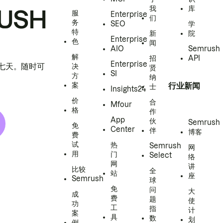
我
库
USH
服
Enterprise
们
务
SEO
学
特
新
院
Enterprise
色
闻
AIO
Semrush
解
招
API
Enterprise
h 七天。随时可
决
贤
SI
方
纳
案
行业新闻
士
Insights24
价
合
Mfour
格
作
App
伙
Semrush
免
Center
伴
博客
费
试
热
Semrush
网
用
门
Select
络
网
讲
比较
全
站
座
Semrush
球
免
问
大
成
费
题
使
功
工
指
计
案
具
数
划
例