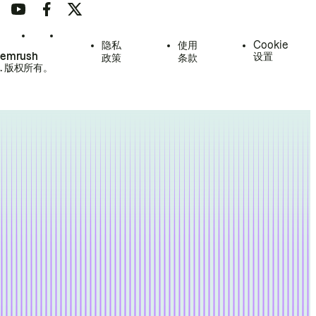
隐私
使用
Cookie
Semrush
设置
政策
条款
.
版权所有。