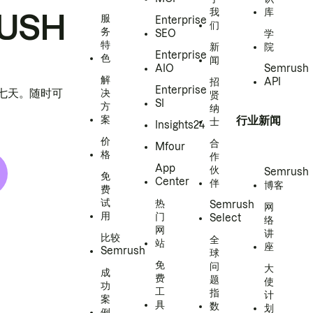
我
库
USH
服
Enterprise
们
务
SEO
学
特
新
院
Enterprise
色
闻
AIO
Semrush
解
招
API
Enterprise
h 七天。随时可
决
贤
SI
方
纳
案
行业新闻
士
Insights24
价
合
Mfour
格
作
App
伙
Semrush
免
Center
伴
博客
费
试
热
Semrush
网
用
门
Select
络
网
讲
比较
全
站
座
Semrush
球
免
问
大
成
费
题
使
功
工
指
计
案
具
数
划
例