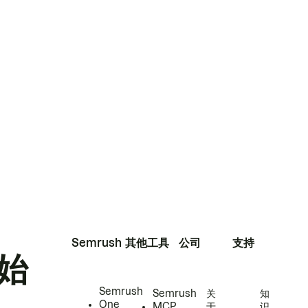
Semrush
其他工具
公司
支持
始
Semrush
Semrush
关
知
One
MCP
于
识