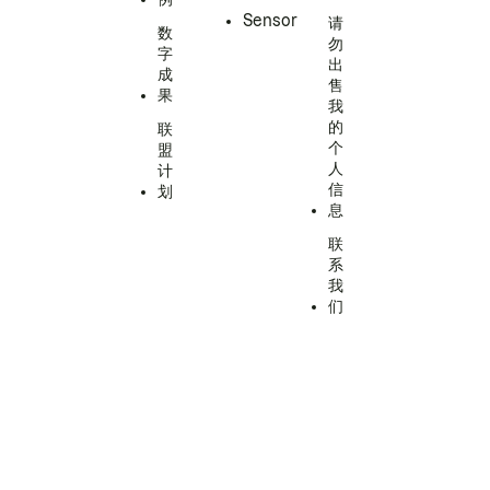
Sensor
请
数
勿
字
出
成
售
果
我
的
联
个
盟
人
计
信
划
息
联
系
我
们