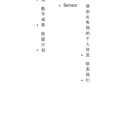
Sensor
请
数
勿
字
出
成
售
果
我
的
联
个
盟
人
计
信
划
息
联
系
我
们