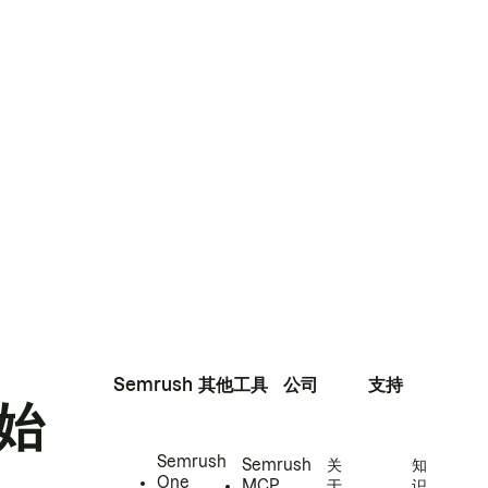
Semrush
其他工具
公司
支持
始
Semrush
Semrush
关
知
One
MCP
于
识