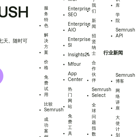
我
库
USH
服
Enterprise
们
务
SEO
学
特
新
院
Enterprise
色
闻
AIO
Semrush
解
招
API
Enterprise
h 七天。随时可
决
贤
SI
方
纳
案
行业新闻
士
Insights24
价
合
Mfour
格
作
App
伙
Semrush
免
Center
伴
博客
费
试
热
Semrush
网
用
门
Select
络
网
讲
比较
全
站
座
Semrush
球
免
问
大
成
费
题
使
功
工
指
计
案
具
数
划
例