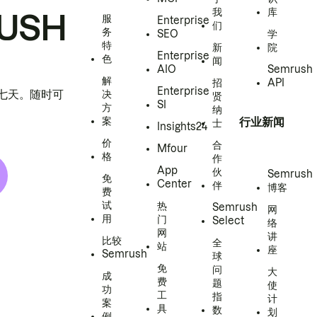
我
库
USH
服
Enterprise
们
务
SEO
学
特
新
院
Enterprise
色
闻
AIO
Semrush
解
招
API
Enterprise
h 七天。随时可
决
贤
SI
方
纳
案
行业新闻
士
Insights24
价
合
Mfour
格
作
App
伙
Semrush
免
Center
伴
博客
费
试
热
Semrush
网
用
门
Select
络
网
讲
比较
全
站
座
Semrush
球
免
问
大
成
费
题
使
功
工
指
计
案
具
数
划
例