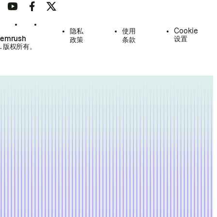
隐私
使用
Cookie
Semrush
设置
政策
条款
.
版权所有。