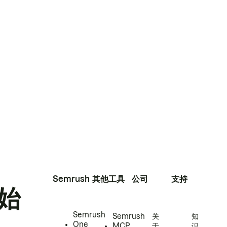
Semrush
其他工具
公司
支持
始
Semrush
Semrush
关
知
One
MCP
于
识