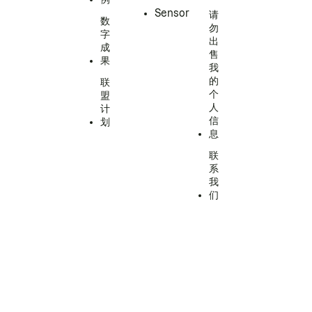
Sensor
请
数
勿
字
出
成
售
果
我
的
联
个
盟
人
计
信
划
息
联
系
我
们