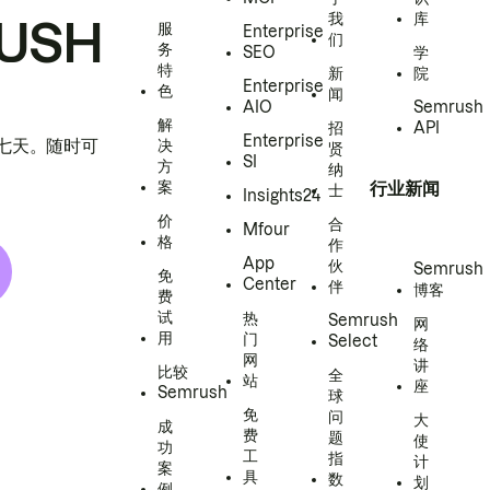
我
库
USH
服
Enterprise
们
务
SEO
学
特
新
院
Enterprise
色
闻
AIO
Semrush
解
招
API
Enterprise
h 七天。随时可
决
贤
SI
方
纳
案
行业新闻
士
Insights24
价
合
Mfour
格
作
App
伙
Semrush
免
Center
伴
博客
费
试
热
Semrush
网
用
门
Select
络
网
讲
比较
全
站
座
Semrush
球
免
问
大
成
费
题
使
功
工
指
计
案
具
数
划
例