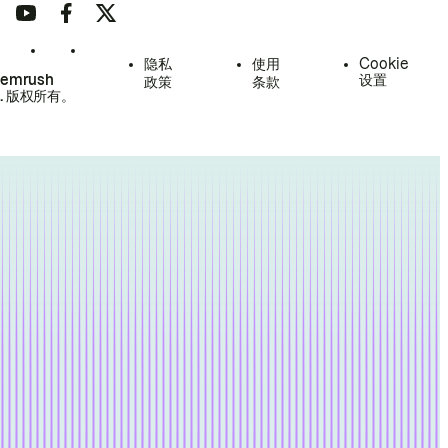
隐私
使用
Cookie
Semrush
设置
政策
条款
.
版权所有。