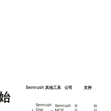
Semrush
其他工具
公司
支持
始
Semrush
Semrush
关
知
One
MCP
于
识