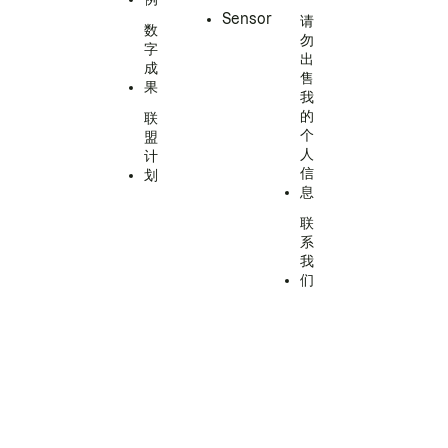
Sensor
请
数
勿
字
出
成
售
果
我
的
联
个
盟
人
计
信
划
息
联
系
我
们