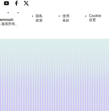
隐私
使用
Cookie
Semrush
设置
政策
条款
.
版权所有。