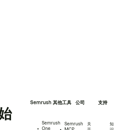
Semrush
其他工具
公司
支持
始
Semrush
Semrush
关
知
One
MCP
于
识