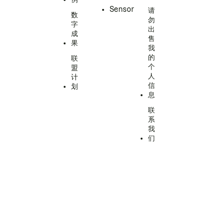
Sensor
请
数
勿
字
出
成
售
果
我
的
联
个
盟
人
计
信
划
息
联
系
我
们