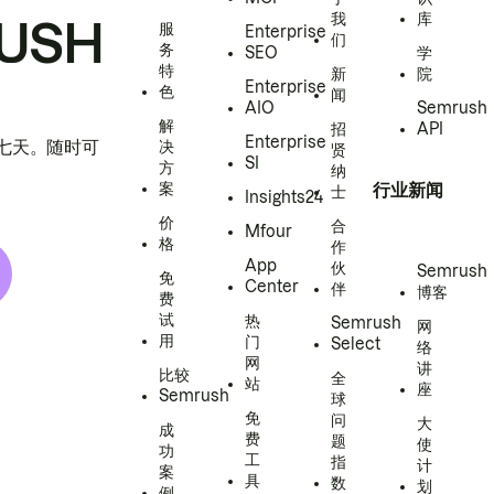
我
库
USH
服
Enterprise
们
务
SEO
学
特
新
院
Enterprise
色
闻
AIO
Semrush
解
招
API
Enterprise
h 七天。随时可
决
贤
SI
方
纳
案
行业新闻
士
Insights24
价
合
Mfour
格
作
App
伙
Semrush
免
Center
伴
博客
费
试
热
Semrush
网
用
门
Select
络
网
讲
比较
全
站
座
Semrush
球
免
问
大
成
费
题
使
功
工
指
计
案
具
数
划
例