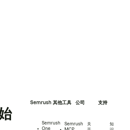
Semrush
其他工具
公司
支持
始
Semrush
Semrush
关
知
One
MCP
于
识