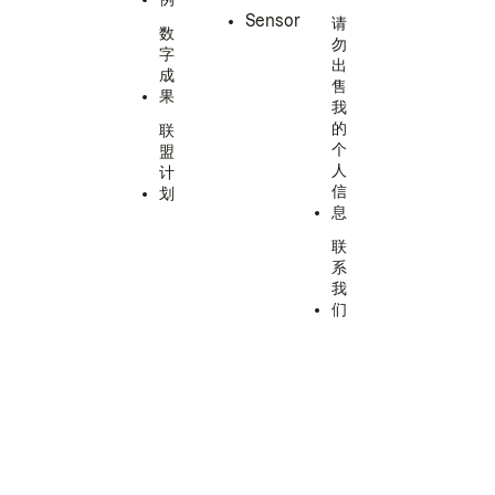
Sensor
请
数
勿
字
出
成
售
果
我
的
联
个
盟
人
计
信
划
息
联
系
我
们