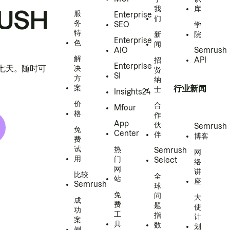
我
库
USH
服
Enterprise
们
务
SEO
学
特
新
院
Enterprise
色
闻
AIO
Semrush
解
招
API
Enterprise
h 七天。随时可
决
贤
SI
方
纳
案
行业新闻
士
Insights24
价
合
Mfour
格
作
App
伙
Semrush
免
Center
伴
博客
费
试
热
Semrush
网
用
门
Select
络
网
讲
比较
全
站
座
Semrush
球
免
问
大
成
费
题
使
功
工
指
计
案
具
数
划
例