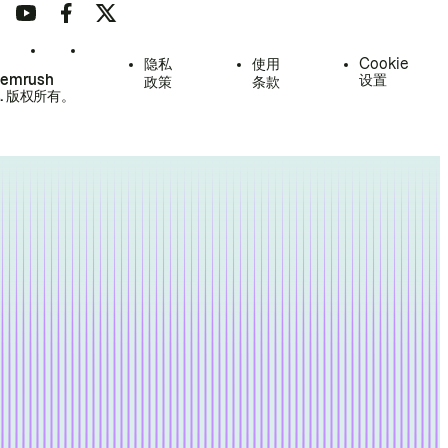
隐私
使用
Cookie
Semrush
设置
政策
条款
.
版权所有。