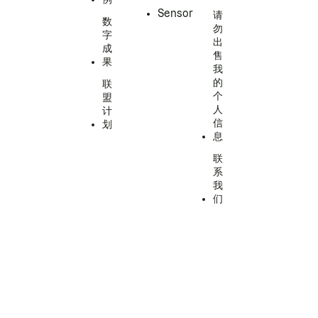
Sensor
请
数
勿
字
出
成
售
果
我
的
联
个
盟
人
计
信
划
息
联
系
我
们