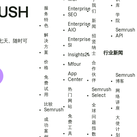
我
库
USH
服
Enterprise
们
务
SEO
学
特
新
院
Enterprise
色
闻
AIO
Semrush
解
招
API
Enterprise
h 七天。随时可
决
贤
SI
方
纳
案
行业新闻
士
Insights24
价
合
Mfour
格
作
App
伙
Semrush
免
Center
伴
博客
费
试
热
Semrush
网
用
门
Select
络
网
讲
比较
全
站
座
Semrush
球
免
问
大
成
费
题
使
功
工
指
计
案
具
数
划
例