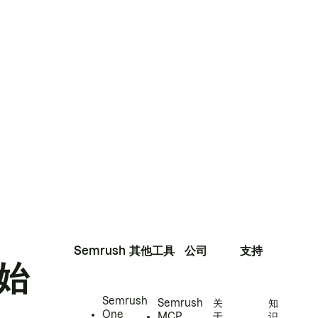
Semrush
其他工具
公司
支持
始
Semrush
Semrush
关
知
One
MCP
于
识