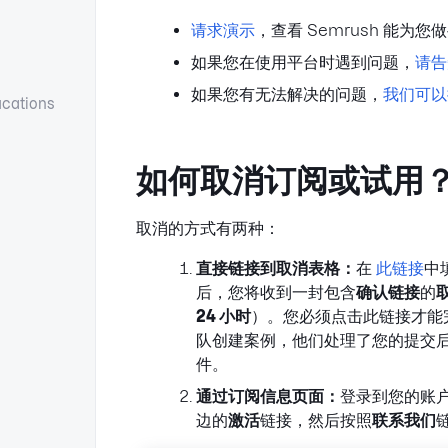
请求演示
，查看 Semrush 能为您
如果您在使用平台时遇到问题，
请告
如果您有无法解决的问题，
我们可以
ications
如何取消订阅或试用
取消的方式有两种：
直接链接到取消表格：
在
此链接
中
后，您将收到一封包含
确认链接
的
24 小时
）。您必须点击此链接才能
队创建案例，他们处理了您的提交
件。
通过订阅信息页面：
登录到您的账
边的
激活
链接，然后按照
联系我们