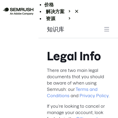
价格
解决方案
资源
Enterprise
知识库
Legal Info
There are two main legal
documents that you should
be aware of when using
Semrush: our
Terms and
Conditions
and
Privacy Policy
.
If you’re looking to cancel or
manage your account, look