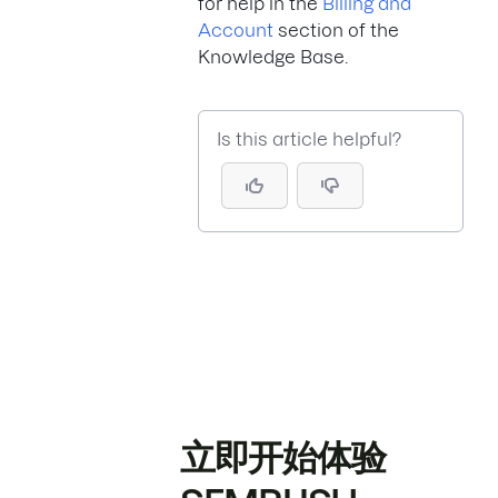
for help in the
Billing and
Account
section of the
Knowledge Base.
Is this article helpful?
立即开始体验