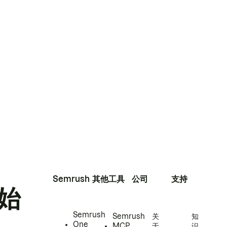
Semrush
其他工具
公司
支持
始
Semrush
Semrush
关
知
One
MCP
于
识