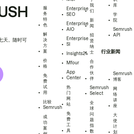
我
库
USH
服
Enterprise
们
务
SEO
学
特
新
院
Enterprise
色
闻
AIO
Semrush
解
招
API
Enterprise
h 七天。随时可
决
贤
SI
方
纳
案
行业新闻
士
Insights24
价
合
Mfour
格
作
App
伙
Semrush
免
Center
伴
博客
费
试
热
Semrush
网
用
门
Select
络
网
讲
比较
全
站
座
Semrush
球
免
问
大
成
费
题
使
功
工
指
计
案
具
数
划
例