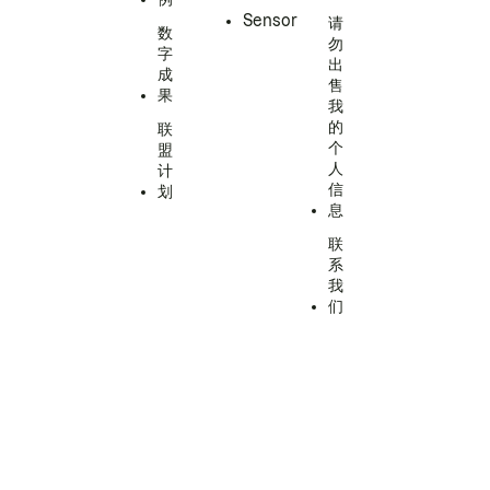
Sensor
请
数
勿
字
出
成
售
果
我
的
联
个
盟
人
计
信
划
息
联
系
我
们