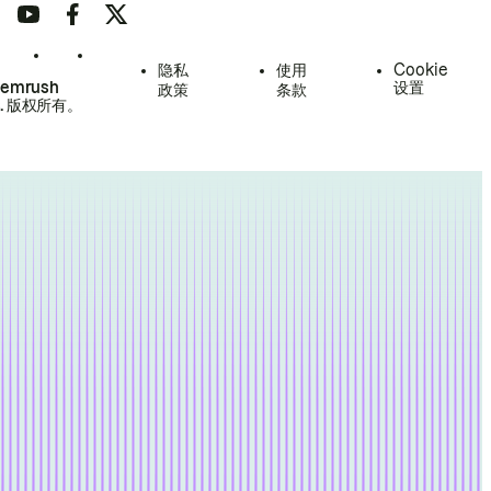
隐私
使用
Cookie
Semrush
设置
政策
条款
.
版权所有。