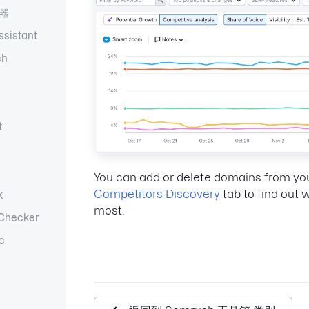
器
ssistant
ch
t
You can add or delete domains from your
Competitors Discovery
tab to find out
k
most.
Checker
c