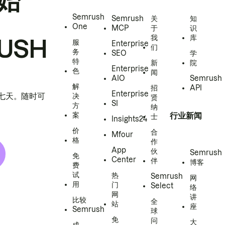
始
Semrush
Semrush
关
知
One
MCP
于
识
我
库
USH
服
Enterprise
们
务
SEO
学
特
新
院
Enterprise
色
闻
AIO
Semrush
解
招
API
Enterprise
h 七天。随时可
决
贤
SI
方
纳
案
行业新闻
士
Insights24
价
合
Mfour
格
作
App
伙
Semrush
免
Center
伴
博客
费
试
热
Semrush
网
用
门
Select
络
网
讲
比较
全
站
座
Semrush
球
免
问
大