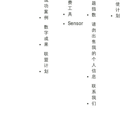
成
费
题
使
功
工
指
计
案
具
数
划
例
Sensor
请
数
勿
字
出
成
售
果
我
的
联
个
盟
人
计
信
划
息
联
系
我
们