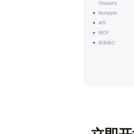
Glossary
Kompyte
API
MCP
联系我们