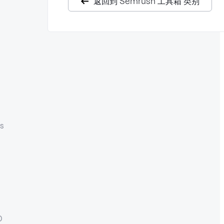
返回到 Semrush 工具箱 类别
s
O