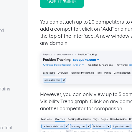
试用 排名跟踪
You can attach up to 20 competitors to 
add a competitor, click on “Add” or a n
rd
the top of the interface. A new window w
any domain.
ains
However, you can only view up to 5 doma
Visibility Trend graph. Click on any doma
another competitor for comparison.
c Tool