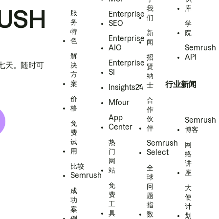
我
库
USH
服
Enterprise
们
务
SEO
学
特
新
院
Enterprise
色
闻
AIO
Semrush
解
招
API
Enterprise
h 七天。随时可
决
贤
SI
方
纳
案
行业新闻
士
Insights24
价
合
Mfour
格
作
App
伙
Semrush
免
Center
伴
博客
费
试
热
Semrush
网
用
门
Select
络
网
讲
比较
全
站
座
Semrush
球
免
问
大
成
费
题
使
功
工
指
计
案
具
数
划
例