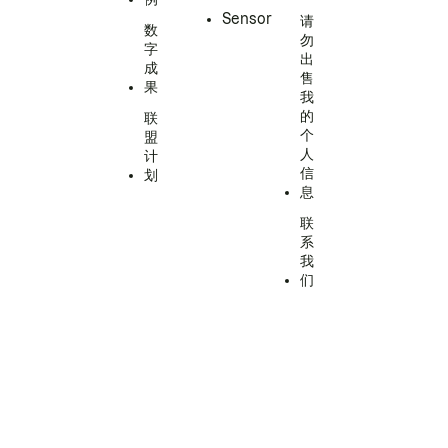
Sensor
请
数
勿
字
出
成
售
果
我
的
联
个
盟
人
计
信
划
息
联
系
我
们