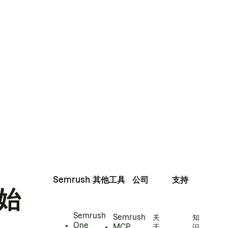
Semrush
其他工具
公司
支持
始
Semrush
Semrush
关
知
One
MCP
于
识