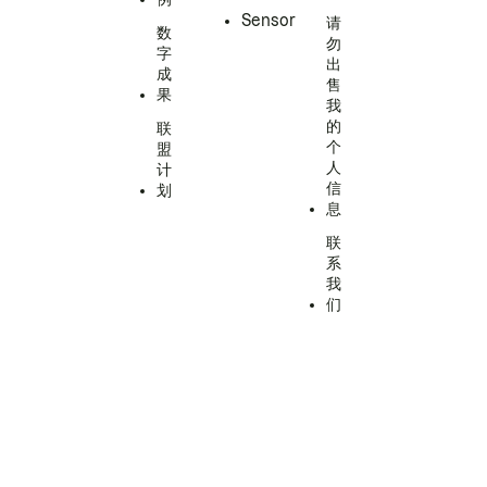
Sensor
请
数
勿
字
出
成
售
果
我
的
联
个
盟
人
计
信
划
息
联
系
我
们