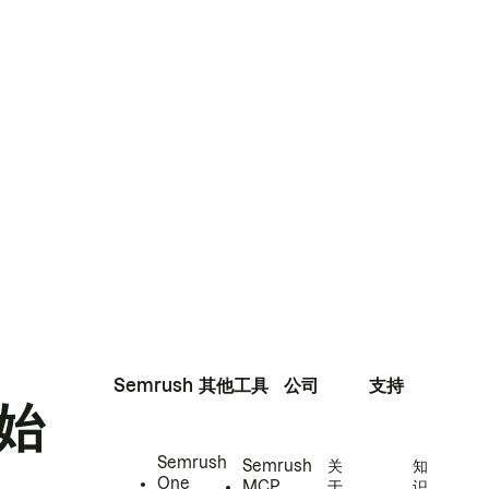
Semrush
其他工具
公司
支持
始
Semrush
Semrush
关
知
One
MCP
于
识