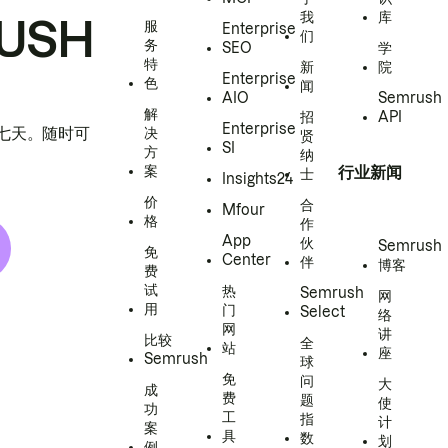
我
库
USH
服
Enterprise
们
务
SEO
学
特
新
院
Enterprise
色
闻
AIO
Semrush
解
招
API
Enterprise
h 七天。随时可
决
贤
SI
方
纳
案
行业新闻
士
Insights24
价
合
Mfour
格
作
App
伙
Semrush
免
Center
伴
博客
费
试
热
Semrush
网
用
门
Select
络
网
讲
比较
全
站
座
Semrush
球
免
问
大
成
费
题
使
功
工
指
计
案
具
数
划
例