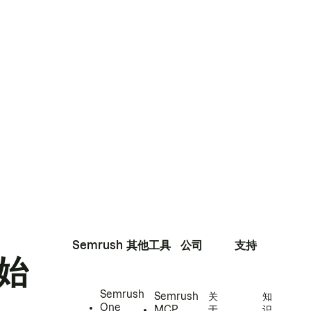
Semrush
其他工具
公司
支持
始
Semrush
Semrush
关
知
One
MCP
于
识