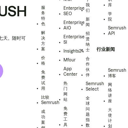
我
库
USH
服
Enterprise
们
务
SEO
学
特
新
院
Enterprise
色
闻
AIO
Semrush
解
招
API
Enterprise
h 七天。随时可
决
贤
SI
方
纳
案
行业新闻
士
Insights24
价
合
Mfour
格
作
App
伙
Semrush
免
Center
伴
博客
费
试
热
Semrush
网
用
门
Select
络
网
讲
比较
全
站
座
Semrush
球
免
问
大
成
费
题
使
功
工
指
计
案
具
数
划
例