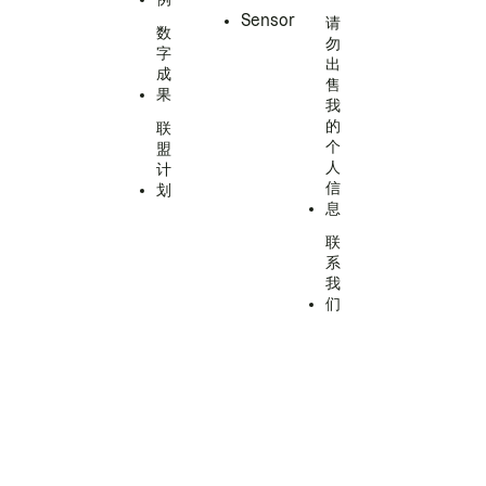
Sensor
请
数
勿
字
出
成
售
果
我
的
联
个
盟
人
计
信
划
息
联
系
我
们