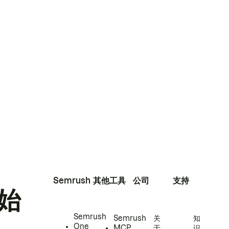
Semrush
其他工具
公司
支持
始
Semrush
Semrush
关
知
One
MCP
于
识