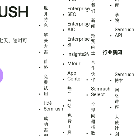
我
库
USH
服
Enterprise
们
务
SEO
学
特
新
院
Enterprise
色
闻
AIO
Semrush
解
招
API
Enterprise
h 七天。随时可
决
贤
SI
方
纳
案
行业新闻
士
Insights24
价
合
Mfour
格
作
App
伙
Semrush
免
Center
伴
博客
费
试
热
Semrush
网
用
门
Select
络
网
讲
比较
全
站
座
Semrush
球
免
问
大
成
费
题
使
功
工
指
计
案
具
数
划
例