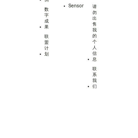
Sensor
请
数
勿
字
出
成
售
果
我
的
联
个
盟
人
计
信
划
息
联
系
我
们