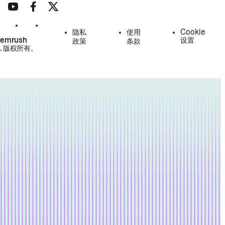
隐私
使用
Cookie
Semrush
设置
政策
条款
.
版权所有。