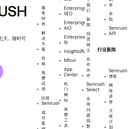
我
库
USH
服
Enterprise
们
务
SEO
学
特
新
院
Enterprise
色
闻
AIO
Semrush
解
招
API
Enterprise
h 七天。随时可
决
贤
SI
方
纳
案
行业新闻
士
Insights24
价
合
Mfour
格
作
App
伙
Semrush
免
Center
伴
博客
费
试
热
Semrush
网
用
门
Select
络
网
讲
比较
全
站
座
Semrush
球
免
问
大
成
费
题
使
功
工
指
计
案
具
数
划
例