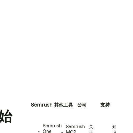
Semrush
其他工具
公司
支持
始
Semrush
Semrush
关
知
One
MCP
于
识