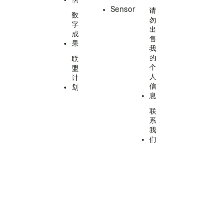
Sensor
请
数
勿
字
出
成
售
果
我
的
联
个
盟
人
计
信
划
息
联
系
我
们