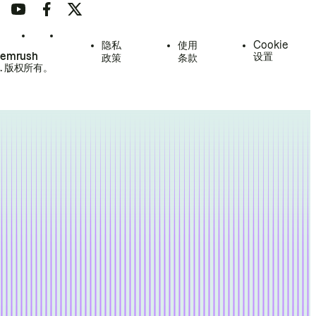
隐私
使用
Cookie
Semrush
设置
政策
条款
.
版权所有。