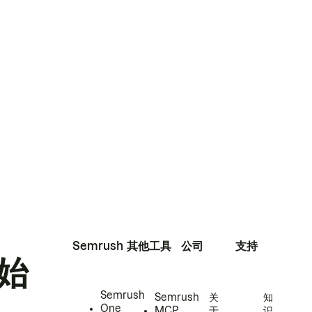
Semrush
其他工具
公司
支持
始
Semrush
Semrush
关
知
One
MCP
于
识