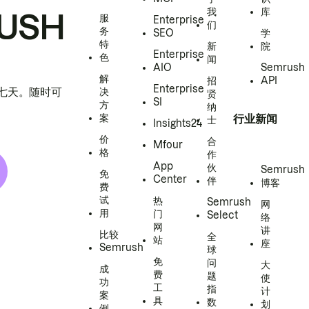
我
库
USH
服
Enterprise
们
务
SEO
学
特
新
院
Enterprise
色
闻
AIO
Semrush
解
招
API
Enterprise
h 七天。随时可
决
贤
SI
方
纳
案
行业新闻
士
Insights24
价
合
Mfour
格
作
App
伙
Semrush
免
Center
伴
博客
费
试
热
Semrush
网
用
门
Select
络
网
讲
比较
全
站
座
Semrush
球
免
问
大
成
费
题
使
功
工
指
计
案
具
数
划
例