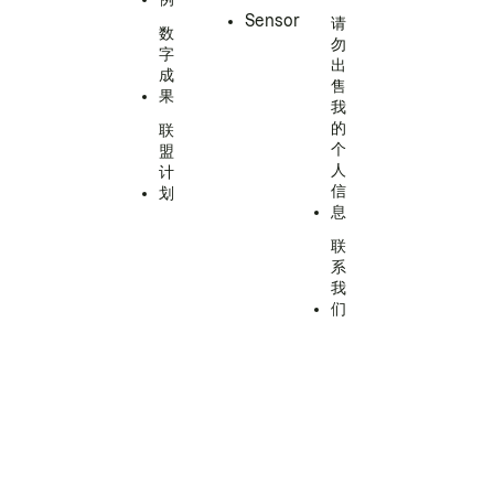
Sensor
请
数
勿
字
出
成
售
果
我
的
联
个
盟
人
计
信
划
息
联
系
我
们