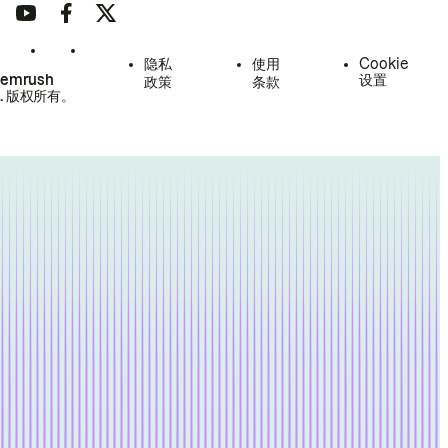
隐私
使用
Cookie
Semrush
设置
政策
条款
.
版权所有。